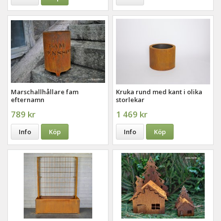
Marschallhållare fam
Kruka rund med kant i olika
efternamn
storlekar
789 kr
1 469 kr
Info
Köp
Info
Köp