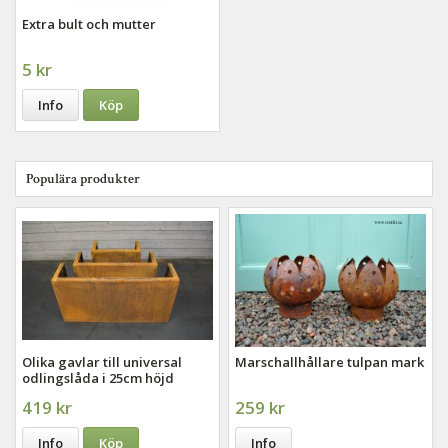
Extra bult och mutter
5 kr
Info
Köp
Populära produkter
Olika gavlar till universal
Marschallhållare tulpan mark
odlingslåda i 25cm höjd
419 kr
259 kr
Info
Köp
Info