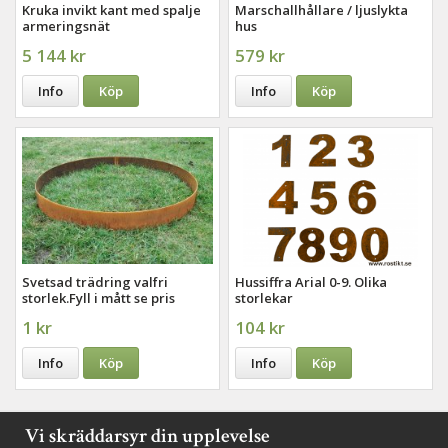
Kruka invikt kant med spalje
Marschallhållare / ljuslykta
armeringsnät
hus
5 144 kr
579 kr
Info
Köp
Info
Köp
Svetsad trädring valfri
Hussiffra Arial 0-9. Olika
storlek.Fyll i mått se pris
storlekar
direkt
1 kr
104 kr
Info
Köp
Info
Köp
Vi skräddarsyr din upplevelse