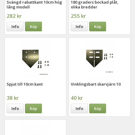
Svängd rabattkant 10cm hög
180 graders bockad plåt,
lång modell
olika bredder
282 kr
255 kr
Info
Köp
Info
Köp
Spjut till 10cm kant
Vinklingsbart skarvjärn 10
38 kr
40 kr
Info
Köp
Info
Köp