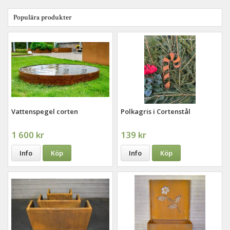
Populära produkter
Vattenspegel corten
Polkagris i Cortenstål
1 600 kr
139 kr
Info
Köp
Info
Köp