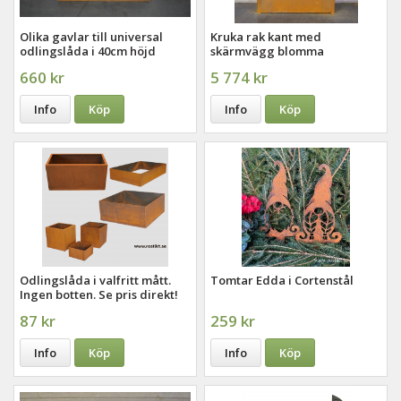
Olika gavlar till universal
Kruka rak kant med
odlingslåda i 40cm höjd
skärmvägg blomma
660 kr
5 774 kr
Info
Köp
Info
Köp
Odlingslåda i valfritt mått.
Tomtar Edda i Cortenstål
Ingen botten. Se pris direkt!
87 kr
259 kr
Info
Köp
Info
Köp