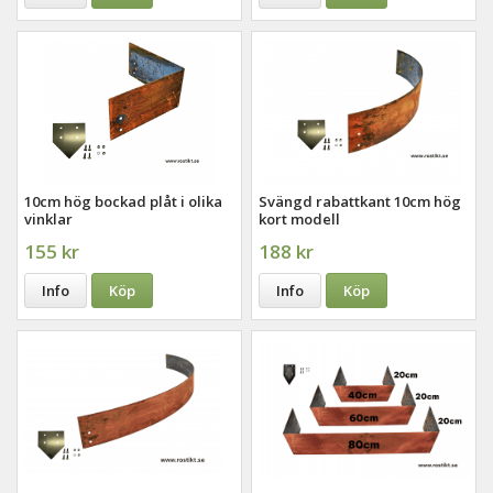
10cm hög bockad plåt i olika
Svängd rabattkant 10cm hög
vinklar
kort modell
155 kr
188 kr
Info
Köp
Info
Köp