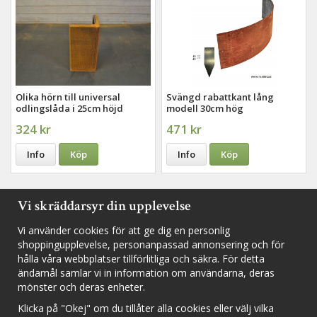
Olika hörn till universal
Svängd rabattkant lång
odlingslåda i 25cm höjd
modell 30cm hög
324 kr
471 kr
Info
Köp
Info
Köp
Vi skräddarsyr din upplevelse
Följ oss i sociala medier för nyheter, utlottningar och inspiration
Vi använder cookies för att ge dig en personlig
shoppingupplevelse, personanpassad annonsering och för
hålla våra webbplatser tillförlitliga och säkra. För detta
ändamål samlar vi in information om användarna, deras
mönster och deras enheter.
Fyll i din e-postadress för att inte missa några nyheter och
erbjudanden.
Klicka på "Okej" om du tillåter alla cookies eller välj vilka