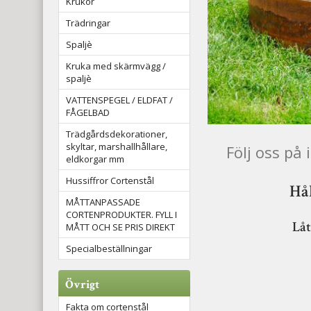
Krukor
Trädringar
Spaljè
Kruka med skärmvägg /
spaljè
VATTENSPEGEL / ELDFAT /
FÅGELBAD
Trädgårdsdekorationer,
skyltar, marshallhållare,
Följ oss på
eldkorgar mm
Hussiffror Cortenstål
Hål
MÅTTANPASSADE
CORTENPRODUKTER. FYLL I
Låt
MÅTT OCH SE PRIS DIREKT
Specialbeställningar
Övrigt
Fakta om cortenstål