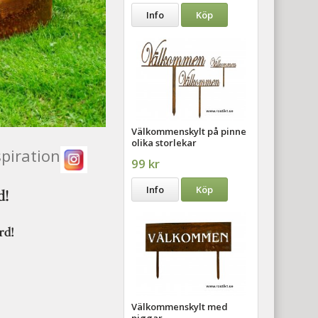
Info
Köp
Välkommenskylt på pinne
olika storlekar
piration
99 kr
Info
Köp
rd!
ård!
Välkommenskylt med
piggar