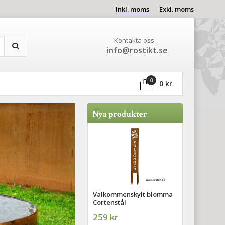
Inkl. moms
Exkl. moms
Kontakta oss
info@rostikt.se
0
0 kr
Nya produkter
Välkommenskylt blomma
Cortenstål
259 kr