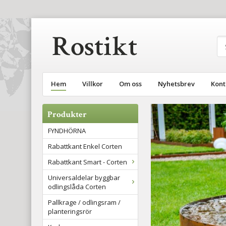
Hem
Villkor
Om oss
Nyhetsbrev
Kont
Produkter
FYNDHÖRNA
Rabattkant Enkel Corten
Rabattkant Smart - Corten
Universaldelar byggbar
odlingslåda Corten
Pallkrage / odlingsram /
planteringsrör