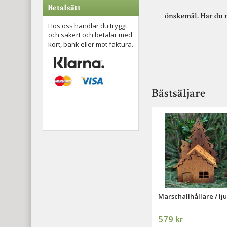
Betalsätt
önskemål. Har du någ
Hos oss handlar du tryggt
och säkert och betalar med
kort, bank eller mot faktura.
Bästsäljare
Marschallhållare / lj
579 kr