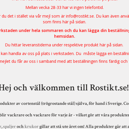
Mellan vecka 28-33 har vi ingen telefontid.
du det i stället via vår mejl som är
info@rostikt.se
. Du kan även anv
som finns här på sidan.
erkstaden under hela sommaren och du kan lägga din beställnin
hemsidan.
Du hittar leveranstiderna under respektive produkt här på sidan.
 kan handla av oss på plats i verkstaden. Du måste lägga en beställn
ejlet du får av oss i samband med att beställningen finns färdig och
Hej och välkommen till Rostikt.se
odukter av cortenstål (trögrostande stål) själva, för hand i Sverige. C
blir vackrare och vackrare för varje år - vilket gör att våra produkt
r
,
spaljer
och
krukor
gillar att stå ute året om! Alla produkter går att 