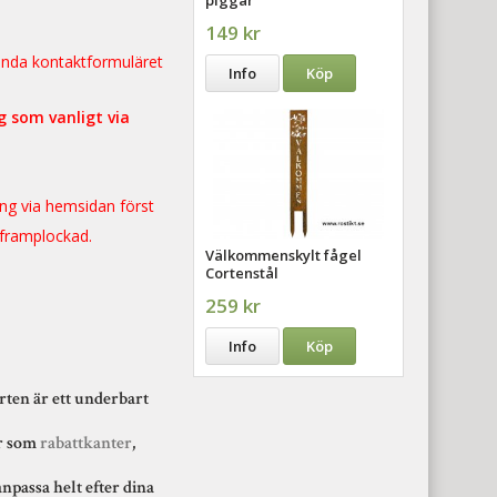
149 kr
ända kontaktformuläret
Info
Köp
g som vanligt via
ing via hemsidan först
 framplockad.
Välkommenskylt fågel
Cortenstål
259 kr
!
Info
Köp
orten är ett underbart
er som
rabattkanter
,
anpassa helt efter dina