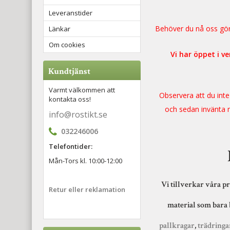
Leveranstider
Behöver du nå oss gör 
Länkar
Om cookies
Vi har öppet i v
Kundtjänst
Varmt välkommen att
Observera att du inte
kontakta oss!
och sedan invänta m
info@rostikt.se
032246006
Telefontider:
Mån-Tors kl. 10:00-12:00
Vi tillverkar våra pr
Retur eller reklamation
material som bara 
pallkragar
,
trädringa