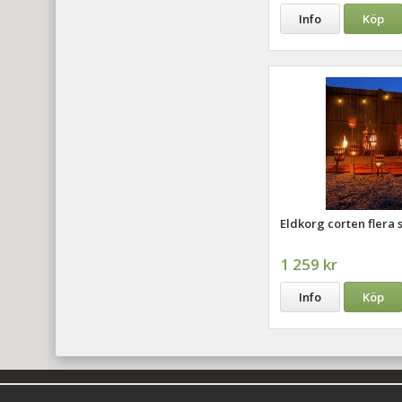
Info
Köp
Eldkorg corten flera 
1 259 kr
Info
Köp