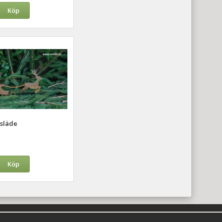
Köp
släde
Köp