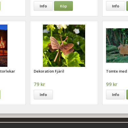
Info
Köp
Info
storlekar
Dekoration Fjäril
Tomte med 
79 kr
99 kr
Info
Info