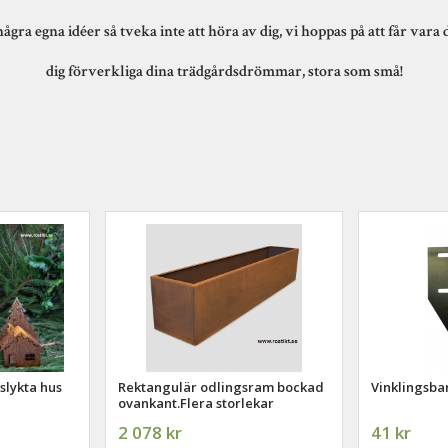
ra egna idéer så tveka inte att höra av dig, vi hoppas på att får vara d
dig förverkliga dina trädgårdsdrömmar, stora som små!
uslykta hus
Rektangulär odlingsram bockad
Vinklingsbar
ovankant.Flera storlekar
2 078 kr
41 kr