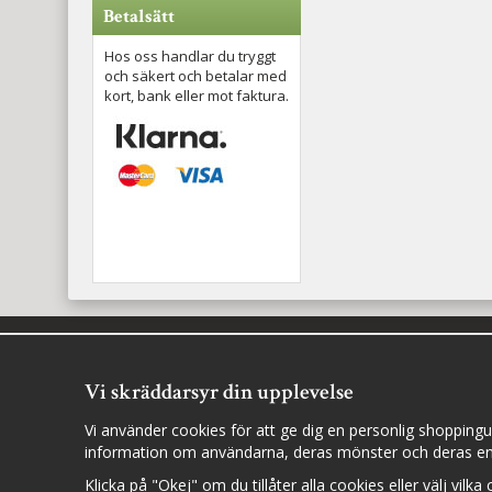
Betalsätt
Hos oss handlar du tryggt
och säkert och betalar med
kort, bank eller mot faktura.
Cookie inställningar
Följ oss i sociala medier för
Vi skräddarsyr din upplevelse
nyheter, utlottningar och
Vi använder cookies för att ge dig en personlig shoppingu
inspiration
information om användarna, deras mönster och deras en
Klicka på "Okej" om du tillåter alla cookies eller välj vilka