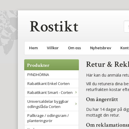
Hem
Villkor
Om oss
Nyhetsbrev
Kont
Retur & Rek
Produkter
FYNDHÖRNA
Här kan du anmäla retur
Rabattkant Enkel Corten
Vill du retunera dina b
returfrakten kostar efte
Rabattkant Smart - Corten
Om ångerrätt
Universaldelar byggbar
odlingslåda Corten
Du har 14 dagar på dig 
mottagit din retur.
Pallkrage / odlingsram /
planteringsrör
Om reklamationsr