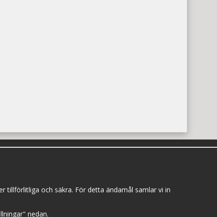
Fyll i din e-postadress för att inte missa några
nyheter och erbjudanden.
illförlitliga och säkra. För detta ändamål samlar vi in
Anmäl mig
tällningar" nedan.