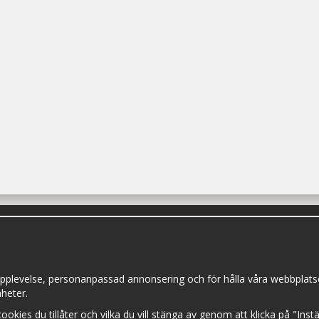
pplevelse, personanpassad annonsering och för hålla våra webbplatser t
heter.
 cookies du tillåter och vilka du vill stänga av genom att klicka på "Ins