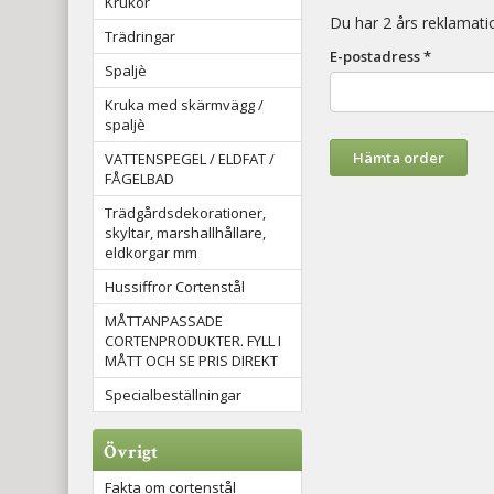
Krukor
Du har 2 års reklamatio
Trädringar
E-postadress *
Spaljè
Kruka med skärmvägg /
spaljè
Hämta order
VATTENSPEGEL / ELDFAT /
FÅGELBAD
Trädgårdsdekorationer,
skyltar, marshallhållare,
eldkorgar mm
Hussiffror Cortenstål
MÅTTANPASSADE
CORTENPRODUKTER. FYLL I
MÅTT OCH SE PRIS DIREKT
Specialbeställningar
Övrigt
Fakta om cortenstål