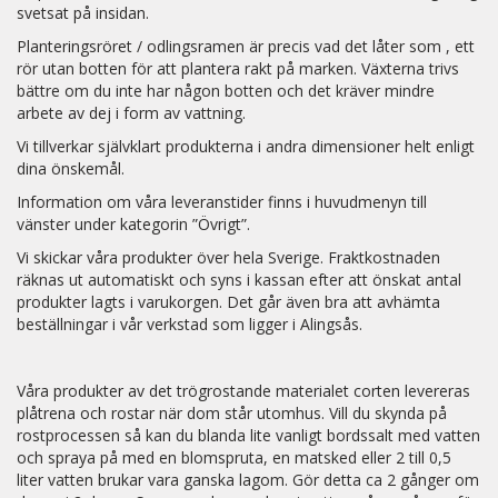
svetsat på insidan.
Planteringsröret / odlingsramen är precis vad det låter som , ett
rör utan botten för att plantera rakt på marken. Växterna trivs
bättre om du inte har någon botten och det kräver mindre
arbete av dej i form av vattning.
Vi tillverkar självklart produkterna i andra dimensioner helt enligt
dina önskemål.
Information om våra leveranstider finns i huvudmenyn till
vänster under kategorin ”Övrigt”.
Vi skickar våra produkter över hela Sverige. Fraktkostnaden
räknas ut automatiskt och syns i kassan efter att önskat antal
produkter lagts i varukorgen. Det går även bra att avhämta
beställningar i vår verkstad som ligger i Alingsås.
Våra produkter av det trögrostande materialet corten levereras
plåtrena och rostar när dom står utomhus. Vill du skynda på
rostprocessen så kan du blanda lite vanligt bordssalt med vatten
och spraya på med en blomspruta, en matsked eller 2 till 0,5
liter vatten brukar vara ganska lagom. Gör detta ca 2 gånger om