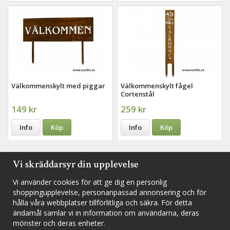
Välkommenskylt med piggar
Välkommenskylt fågel
Cortenstål
149 kr
259 kr
Info
Köp
Info
Köp
Vi skräddarsyr din upplevelse
Vi använder cookies för att ge dig en personlig
Följ oss i sociala medier för nyheter, utlottningar och inspiration
shoppingupplevelse, personanpassad annonsering och för
hålla våra webbplatser tillförlitliga och säkra. För detta
ändamål samlar vi in information om användarna, deras
mönster och deras enheter.
Fyll i din e-postadress för att inte missa några nyheter och