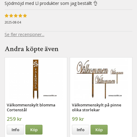
Sjödrnöjd med Ll produkter som jag beställt 👌
2025-08-04
Se fler recensioner...
Andra köpte även
Välkommenskylt blomma
Välkommenskylt på pinne
Cortenstål
olika storlekar
259 kr
99 kr
Info
Köp
Info
Köp