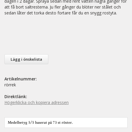
dagen i 2 dagar. Spraya sedan med rent vatten några gånger för
att få bort saltresterna. Ju fler gånger du blöter ner stålet och
sedan låter det torka desto fortare får du en snygg rostyta.
Lägg i önskelista
Artikelnummer:
rörrek
Direktlänk:
Högerklicka och kopiera adressen
Medelbetyg
5
/5 baserat på
73
st röster.