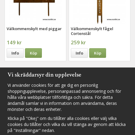
Välkommenskylt med piggar
Välkommenskylt fågel
Cortenstål
149 kr
259 kr
Info
Köp
Info
Köp
Vi skräddarsyr din upplevelse
Vi använder cookies för att ge dig en personlig
Följ oss i sociala medier för nyheter, utlottningar och inspiration
shoppingupplevelse, personanpassad annonsering och för
hålla våra webbplatser tillförlitliga och säkra. För detta
ändamål samlar vi in information om användarna, deras
mönster och deras enheter.
Fyll i din e-postadress för att inte missa några nyheter och
erbjudanden.
Klicka på "Okej" om du tillåter alla cookies eller välj vilka
cookies du tillåter och vilka du vill stänga av genom att klicka
på "Inställningar" nedan.