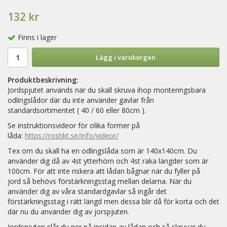
132 kr
Finns i lager
Lägg i varukorgen
Produktbeskrivning:
Jordspjutet används när du skall skruva ihop monteringsbara
odlingslådor där du inte använder gavlar från
standardsortimentet ( 40 / 60 eller 80cm ).
Se instruktionsvideor för olika former på
låda:
https://rostikt.se/info/videor/
Tex om du skall ha en odlingslåda som är 140x140cm. Du
använder dig då av 4st ytterhörn och 4st raka längder som är
100cm. För att inte riskera att lådan bågnar när du fyller på
jord så behövs förstärkningsstag mellan delarna. När du
använder dig av våra standardgavlar så ingår det
förstärkningsstag i rätt längd men dessa blir då för korta och det
där nu du använder dig av jorspjuten.
Jordspjuten slår du ner på insidan av lådan och så skruvar du