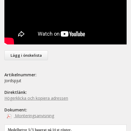
Lägg i önskelista
Artikelnummer:
Jordspjut
Direktlänk:
Högerklicka och kopiera adressen
Dokument:
Monteringsanvisning
Medelbetyg
5
/5 baserat på
14
st röster.