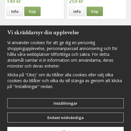
149 kr
259 kr
Info
Köp
Info
Köp
Vi skräddarsyr din upplevelse
Vi använder cookies för att ge dig en personlig
Följ oss i sociala medier för nyheter, utlottningar och inspiration
shoppingupplevelse, personanpassad annonsering och för
hålla våra webbplatser tillförlitliga och säkra. För detta
ändamål samlar vi in information om användarna, deras
mönster och deras enheter.
Fyll i din e-postadress för att inte missa några nyheter och
erbjudanden.
Klicka på "Okej" om du tillåter alla cookies eller välj vilka
cookies du tillåter och vilka du vill stänga av genom att klicka
på "Inställningar" nedan.
Anmäl mig
Inställningar
Cookie inställningar
Endast nödvändiga