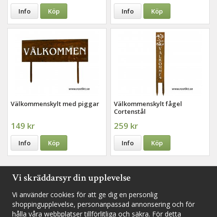
Info
Köp
Info
Köp
Välkommenskylt med piggar
Välkommenskylt fågel
Cortenstål
149 kr
259 kr
Info
Köp
Info
Köp
Vi skräddarsyr din upplevelse
Vi använder cookies för att ge dig en personlig
Följ oss i sociala medier för nyheter, utlottningar och inspiration
shoppingupplevelse, personanpassad annonsering och för
hålla våra webbplatser tillförlitliga och säkra. För detta