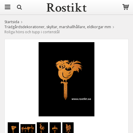
Startsida
Trädgårdsdekorationer, skyltar, marshallhållare, eldkorgar mm
Roliga höns och tupp i cortenstål