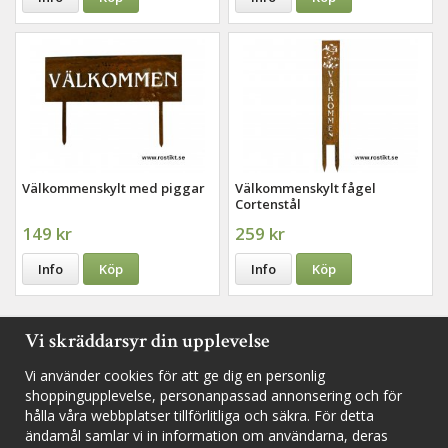
Välkommenskylt med piggar
Välkommenskylt fågel
Cortenstål
149 kr
259 kr
Info
Köp
Info
Köp
Vi skräddarsyr din upplevelse
Vi använder cookies för att ge dig en personlig
Följ oss i sociala medier för nyheter, utlottningar och inspiration
shoppingupplevelse, personanpassad annonsering och för
hålla våra webbplatser tillförlitliga och säkra. För detta
ändamål samlar vi in information om användarna, deras