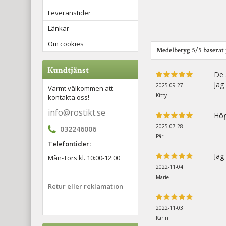
Leveranstider
Länkar
Om cookies
Medelbetyg
5
/5 baserat
Kundtjänst
De 
Jag
2025-09-27
Varmt välkommen att
Kitty
kontakta oss!
info@rostikt.se
Hög
2025-07-28
032246006
Pär
Telefontider:
Jag
Mån-Tors kl. 10:00-12:00
2022-11-04
Marie
Retur eller reklamation
2022-11-03
Karin