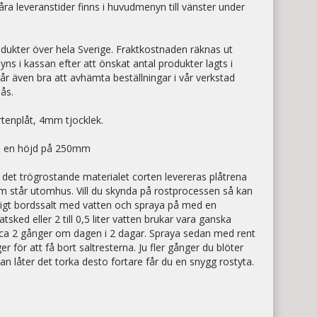
ra leveranstider finns i huvudmenyn till vänster under
.
odukter över hela Sverige. Fraktkostnaden räknas ut
ns i kassan efter att önskat antal produkter lagts i
år även bra att avhämta beställningar i vår verkstad
sås.
tenplåt, 4mm tjocklek.
 en höjd på 250mm
 det trögrostande materialet corten levereras plåtrena
m står utomhus. Vill du skynda på rostprocessen så kan
nligt bordssalt med vatten och spraya på med en
sked eller 2 till 0,5 liter vatten brukar vara ganska
ca 2 gånger om dagen i 2 dagar. Spraya sedan med rent
r för att få bort saltresterna. Ju fler gånger du blöter
an låter det torka desto fortare får du en snygg rostyta.