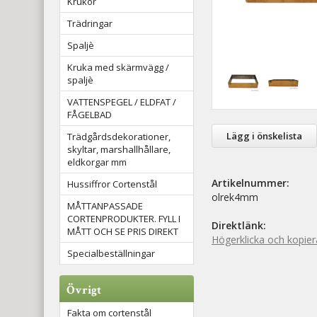
Krukor
Trädringar
Spaljè
Kruka med skärmvägg /
spaljè
VATTENSPEGEL / ELDFAT /
FÅGELBAD
Lägg i önskelista
Trädgårdsdekorationer,
skyltar, marshallhållare,
eldkorgar mm
Artikelnummer:
Hussiffror Cortenstål
olrek4mm
MÅTTANPASSADE
CORTENPRODUKTER. FYLL I
Direktlänk:
MÅTT OCH SE PRIS DIREKT
Högerklicka och kopie
Specialbeställningar
Övrigt
Fakta om cortenstål