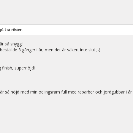
 på
9
st röster.
är så snygg!!
 beställde 3 gånger i år, men det är säkert inte slut ;-)
 finish, supernöjd!
 är så nöjd med min odlingsram full med rabarber och jordgubbar i år