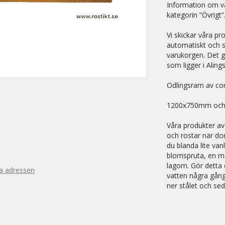
Information om vå
kategorin ”Övrigt”
Vi skickar våra pr
automatiskt och sy
varukorgen. Det g
som ligger i Aling
Odlingsram av cor
1200x750mm och
Våra produkter av
och rostar när do
du blanda lite va
blomspruta, en mat
lagom. Gör detta 
ra adressen
vatten några gånge
ner stålet och sed