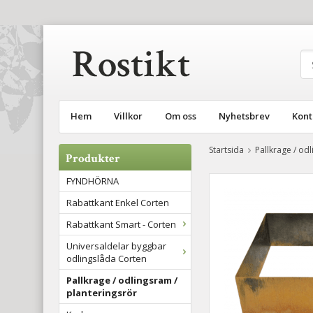
Hem
Villkor
Om oss
Nyhetsbrev
Kont
Startsida
Pallkrage / od
Produkter
FYNDHÖRNA
Rabattkant Enkel Corten
Rabattkant Smart - Corten
Universaldelar byggbar
odlingslåda Corten
Pallkrage / odlingsram /
planteringsrör