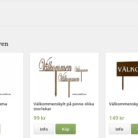
ven
omma
Välkommenskylt på pinne olika
Välkommensky
storlekar
99 kr
149 kr
Info
Köp
Info