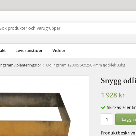
akt
Leveranstider
Videor
lingsram / planteringsrör
Odlingsram 1200x750x250 4mm tjocklek 33kg
Snygg odl
1 928 kr
Skickas eller 
Lägg i
Produktbeskrivn