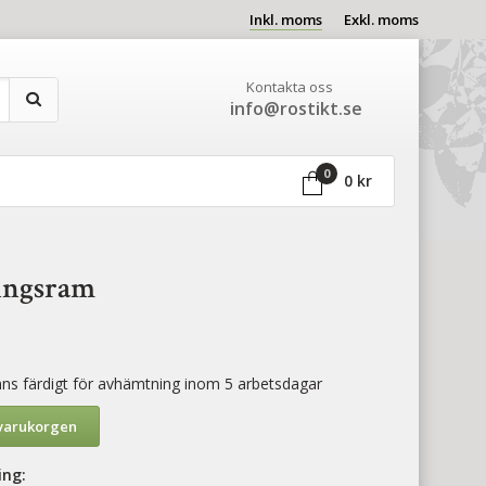
Inkl. moms
Exkl. moms
Kontakta oss
info@rostikt.se
0
0 kr
ingsram
finns färdigt för avhämtning inom 5 arbetsdagar
 varukorgen
ing: