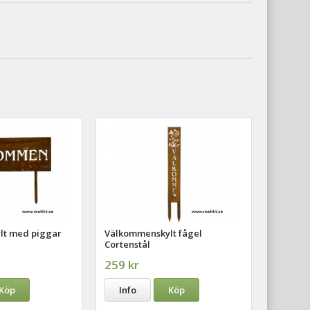
lt med piggar
Välkommenskylt fågel
Cortenstål
259 kr
Köp
Info
Köp