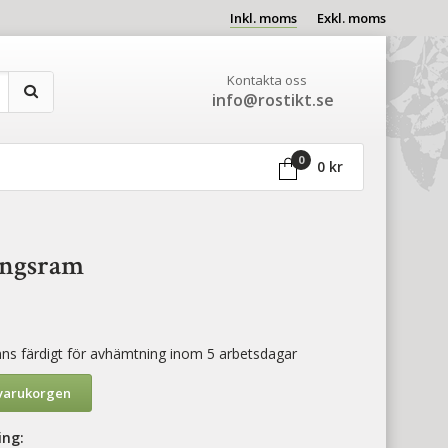
Inkl. moms
Exkl. moms
Kontakta oss
info@rostikt.se
0
0 kr
ingsram
finns färdigt för avhämtning inom 5 arbetsdagar
 varukorgen
ing: