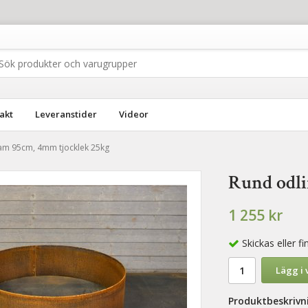
akt
Leveranstider
Videor
am 95cm, 4mm tjocklek 25kg
Rund odl
1 255 kr
Skickas eller 
Lägg i
Produktbeskrivn