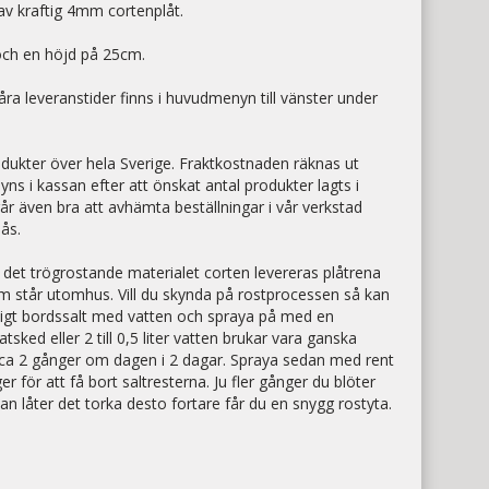
v kraftig 4mm cortenplåt.
och en höjd på 25cm.
ra leveranstider finns i huvudmenyn till vänster under
.
odukter över hela Sverige. Fraktkostnaden räknas ut
ns i kassan efter att önskat antal produkter lagts i
år även bra att avhämta beställningar i vår verkstad
sås.
 det trögrostande materialet corten levereras plåtrena
m står utomhus. Vill du skynda på rostprocessen så kan
nligt bordssalt med vatten och spraya på med en
sked eller 2 till 0,5 liter vatten brukar vara ganska
ca 2 gånger om dagen i 2 dagar. Spraya sedan med rent
r för att få bort saltresterna. Ju fler gånger du blöter
an låter det torka desto fortare får du en snygg rostyta.