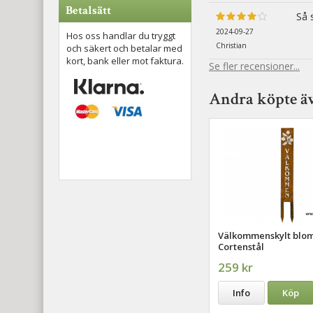
Betalsätt
Så 
2024-09-27
Hos oss handlar du tryggt
Christian
och säkert och betalar med
kort, bank eller mot faktura.
Se fler recensioner...
Andra köpte ä
Välkommenskylt bl
Cortenstål
259 kr
Info
Köp