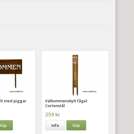
lt med piggar
Välkommenskylt fågel
Cortenstål
259 kr
Köp
Info
Köp