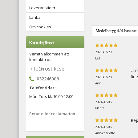
Leveranstider
Länkar
Om cookies
Medelbetyg
5
/5 baserat
Kundtjänst
2025-07-29
Varmt välkommen att
Leif
kontakta oss!
info@rostikt.se
Utm
fine
2025-07-28
032246006
Ann
Telefontider:
Mån-Tors kl. 10:00-12:00
2024-12-06
Marita
Retur eller reklamation
Rej
2024-12-06
Ann-charlotte