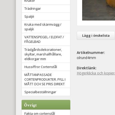
Krukor
Trädringar
Spaljè
Kruka med skärmvägg /
spaljè
Lägg i önskelista
VATTENSPEGEL / ELDFAT /
FÅGELBAD
Trädgårdsdekorationer,
Artikelnummer:
skyltar, marshallhållare,
olrund4mm
eldkorgar mm
Hussiffror Cortenstål
Direktlänk:
Högerklicka och kopie
MÅTTANPASSADE
CORTENPRODUKTER. FYLL I
MÅTT OCH SE PRIS DIREKT
Specialbeställningar
Övrigt
Fakta om cortenstål