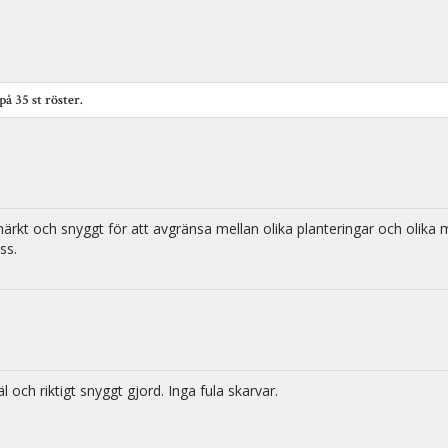
 på
35
st röster.
ärkt och snyggt för att avgränsa mellan olika planteringar och olika mar
ss.
äl och riktigt snyggt gjord. Inga fula skarvar.