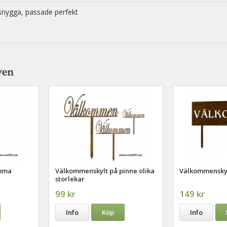
snygga, passade perfekt
ven
omma
Välkommenskylt på pinne olika
Välkommensky
storlekar
99 kr
149 kr
Info
Köp
Info