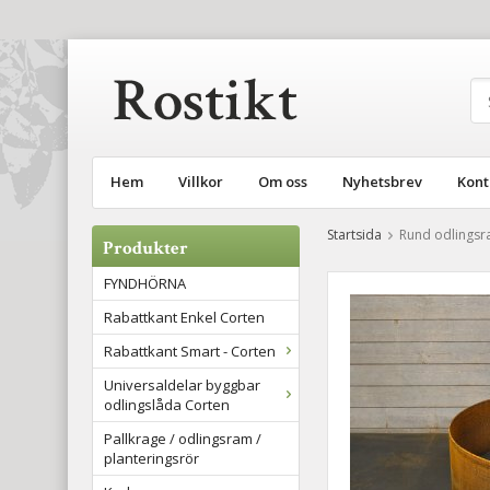
Hem
Villkor
Om oss
Nyhetsbrev
Kont
Startsida
Rund odlingsr
Produkter
FYNDHÖRNA
Rabattkant Enkel Corten
Rabattkant Smart - Corten
Universaldelar byggbar
odlingslåda Corten
Pallkrage / odlingsram /
planteringsrör