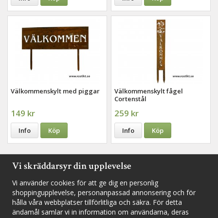
Välkommenskylt med piggar
Välkommenskylt fågel
Cortenstål
149 kr
259 kr
Info
Köp
Info
Köp
Vi skräddarsyr din upplevelse
Följ oss i sociala medier för nyheter, utlottningar och inspiration
Vi använder cookies för att ge dig en personlig
shoppingupplevelse, personanpassad annonsering och för
hålla våra webbplatser tillförlitliga och säkra. För detta
ändamål samlar vi in information om användarna, deras